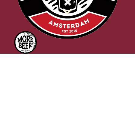
d
f
Click here for English
EEN WERELD AAN